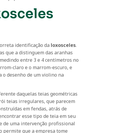
xosceles
orreta identificação da
loxosceles
.
icas que a distinguem das aranhas
 medindo entre 3 e 4 centímetros no
marrom-claro e o marrom-escuro, e
a o desenho de um violino na
iferente daquelas teias geométricas
ói teias irregulares, que parecem
onstruídas em fendas, atrás de
 encontrar esse tipo de teia em seu
de de uma intervenção profissional
oco permite que a empresa tome