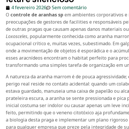
4 fevereiro 2026
Sem comentário
O
controle de aranhas sp
em ambientes corporativos e 
preocupações de gestores de facilities e responsáveis pe
de outras pragas que causam apenas danos materiais ou 
Loxosceles
, popularmente conhecida como aranha marrom
ocupacional crítico e, muitas vezes, subestimado. Em galp
onde a movimentação de objetos é esporádica e o acúmul
esses aracnídeos encontram o habitat perfeito para proc
transformando uma simples tarefa de organização em um 
A natureza da aranha marrom é de pouca agressividade; 
perigo real reside no contato acidental: quando um cola
estava guardado, manuseia uma caixa de papelão ou a
prateleira escura, a aranha se sente pressionada e pica 
inicial costuma ser indolor ou causar apenas um leve in
feito, permitindo que o veneno citotóxico aja profundame
a biologia desta praga e implementar um plano rigoroso
para qualquer empresa que preze pela integridade de su