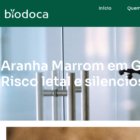
Início
Quem
Aranha Marrom em G
Risco letal e silenci