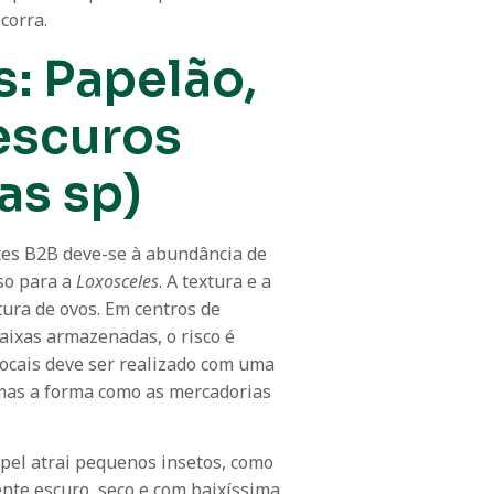
corra.
s: Papelão,
escuros
as sp)
es B2B deve-se à abundância de
íso para a
Loxosceles
. A textura e a
tura de ovos. Em centros de
caixas armazenadas, o risco é
ocais deve ser realizado com uma
 mas a forma como as mercadorias
apel atrai pequenos insetos, como
nte escuro, seco e com baixíssima