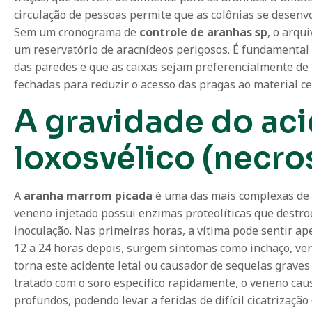
circulação de pessoas permite que as colônias se desen
Sem um cronograma de
controle de aranhas sp
, o arqu
um reservatório de aracnídeos perigosos. É fundamental 
das paredes e que as caixas sejam preferencialmente de
fechadas para reduzir o acesso das pragas ao material ce
A gravidade do ac
loxosvélico (necro
A
aranha marrom picada
é uma das mais complexas de t
veneno injetado possui enzimas proteolíticas que destro
inoculação. Nas primeiras horas, a vítima pode sentir a
12 a 24 horas depois, surgem sintomas como inchaço, ver
torna este acidente letal ou causador de sequelas graves 
tratado com o soro específico rapidamente, o veneno caus
profundos, podendo levar a feridas de difícil cicatrizaçã