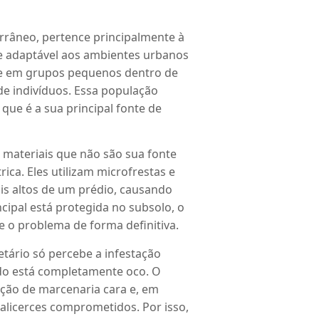
râneo, pertence principalmente à
e adaptável aos ambientes urbanos
ve em grupos pequenos dentro de
de indivíduos.
Essa população
que é a sua principal fonte de
 materiais que não são sua fonte
trica.
Eles utilizam microfrestas e
ais altos de um prédio, causando
cipal está protegida no subsolo, o
e o problema de forma definitiva.
ietário só percebe a infestação
do está completamente oco.
O
uição de marcenaria cara e, em
r alicerces comprometidos.
Por isso,